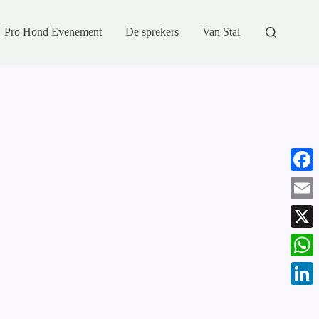
Pro Hond Evenement
De sprekers
Van Stal
F
a
E
c
m
X
e
a
W
b
i
h
o
L
l
a
o
i