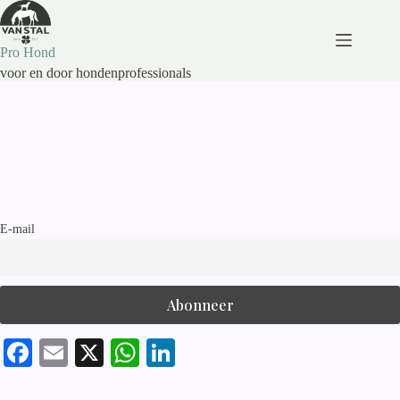
Ga
naar
de
Pro Hond
inhoud
voor en door hondenprofessionals
E-mail
Fa
E
X
W
Li
ce
m
ha
nk