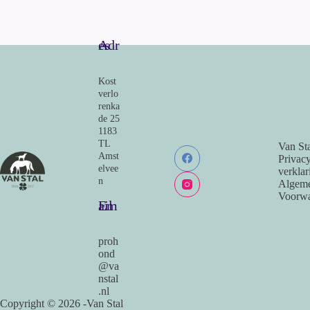
bo
ail
ts
ed
ok
A
In
Adres
pp
Kost
verlo
renka
de 25
1183
TL
Van Sta
Amst
Privac
elvee
verklar
n
Algem
Voorwa
Email
proh
ond
@va
nstal
.nl
Copyright © 2026 -Van Stal