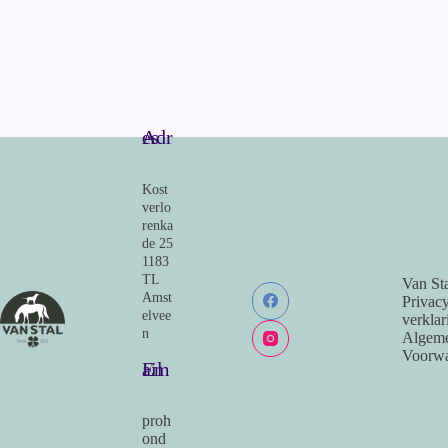
ce
m
ha
nk
bo
ail
ts
ed
ok
A
In
pp
Adres
Kost
verlo
renka
de 25
1183
TL
Van Sta
Amst
Privac
elvee
verklar
n
Algem
Voorwa
Email
proh
ond