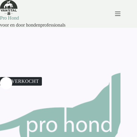
Ga
naar
de
Pro Hond
inhoud
voor en door hondenprofessionals
UITVERKOCHT